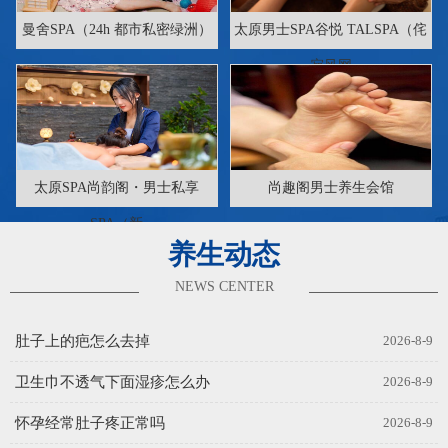
曼舍SPA（24h 都市私密绿洲）
太原男士SPA谷悦 TALSPA（侘
寂风网
太原SPA尚韵阁・男士私享
尚趣阁男士养生会馆
SPA（新
养生动态
NEWS CENTER
肚子上的疤怎么去掉
2026-8-9
卫生巾不透气下面湿疹怎么办
2026-8-9
怀孕经常肚子疼正常吗
2026-8-9