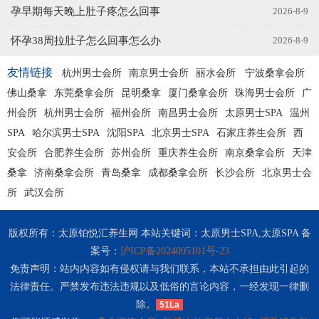
孕早期每天晚上肚子疼怎么回事
2026-8-9
怀孕38周拉肚子怎么回事怎么办
2026-8-9
友情链接
杭州男士会所
南京男士会所
丽水会所
宁波桑拿会所
佛山桑拿
东莞桑拿会所
昆明桑拿
厦门桑拿会所
珠海男士会所
广
州会所
杭州男士会所
福州会所
南昌男士会所
太原男士SPA
温州
SPA
哈尔滨男士SPA
沈阳SPA
北京男士SPA
石家庄养生会所
西
安会所
合肥养生会所
苏州会所
重庆养生会所
南京桑拿会所
天津
桑拿
济南桑拿会所
青岛桑拿
成都桑拿会所
长沙会所
北京男士会
所
武汉会所
版权所有：太原铂悦汇养生网 本站关键词：太原男士SPA,太原SPA 备
案号：
沪ICP备2024095101号-23
免责声明：站内内容如有侵权请与我们联系，本站不承担由此引起的
法律责任。严禁发布违法违规以及低俗的言论内容，一经发现一律删
除。
51La